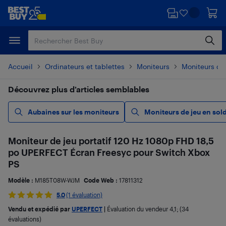
Passer
Passer
au
au
contenu
pied
principal
de
page
Accueil
Ordinateurs et tablettes
Moniteurs
Moniteurs d'o
Découvrez plus d’articles semblables
Aubaines sur les moniteurs
Moniteurs de jeu en sol
Moniteur de jeu portatif 120 Hz 1080p FHD 18,5
po UPERFECT Écran Freesyc pour Switch Xbox
PS
Modèle :
M185T08W-WJM
Code Web :
17811312
5.0
(1 évaluation)
Vendu et expédié par
UPERFECT
|
Évaluation du vendeur
4,1
; (34
évaluations)