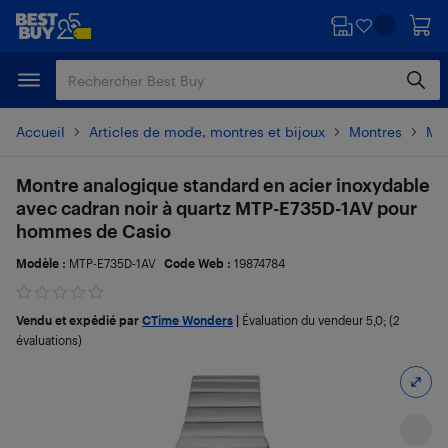
Passer
Passer
au
au
contenu
pied
principal
de
page
Accueil
Articles de mode, montres et bijoux
Montres
Mo
Montre analogique standard en acier inoxydable
avec cadran noir à quartz MTP-E735D-1AV pour
hommes de Casio
Modèle :
MTP-E735D-1AV
Code Web :
19874784
Vendu et expédié par
CTime Wonders
|
Évaluation du vendeur
5,0
; (2
évaluations)