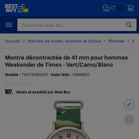
Passer
Passer
au
au
contenu
pied
principal
de
page
Accueil
Articles de mode, montres et bijoux
Montres
Mo
Montre décontractée de 41 mm pour hommes
Weekender de Timex - Vert/Camo/Blanc
Modèle :
TW2T30800GP
Code Web :
14586920
Vendu et expédié par Best Buy