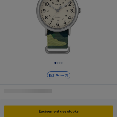
Diapositive 1 de 4
Photos (4)
Épuisement des stocks