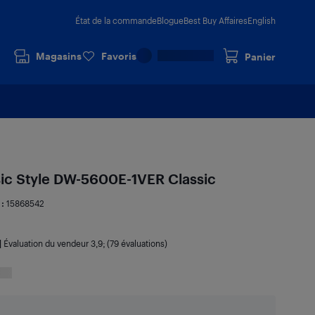
État de la commande
Blogue
Best Buy Affaires
English
Magasins
Favoris
Panier
ic Style DW-5600E-1VER Classic
 :
15868542
|
Évaluation du vendeur
3,9
; (79 évaluations)