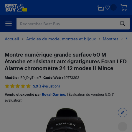
Passer
Passer
au
au
contenu
pied
principal
de
page
Accueil
Articles de mode, montres et bijoux
Montres
Mo
Montre numérique grande surface 50 M
étanche et résistant aux égratignures Écran LED
Alarme chronomètre 24 12 modes H Mince
Modèle :
RD_DigTicki7
Code Web :
19773393
5.0
(1 évaluation)
Vendu et expédié par
Royal-Dan inc.
|
Évaluation du vendeur
5,0
; (1
évaluation)