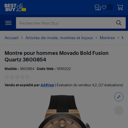
Passer
Passer
au
au
contenu
pied
principal
de
page
Accueil
Articles de mode, montres et bijoux
Montres
Mo
Montre pour hommes Movado Bold Fusion
Quartz 3600854
Modèle :
3600854
Code Web :
19741222
Vendu et expédié par
AAPrice
|
Évaluation du vendeur
4,2
; (27 évaluations)