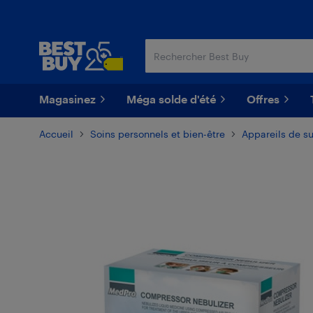
Passer
Passer
au
au
contenu
pied
principal
de
page
Magasinez
Méga solde d'été
Offres
Accueil
Soins personnels et bien-être
Appareils de su