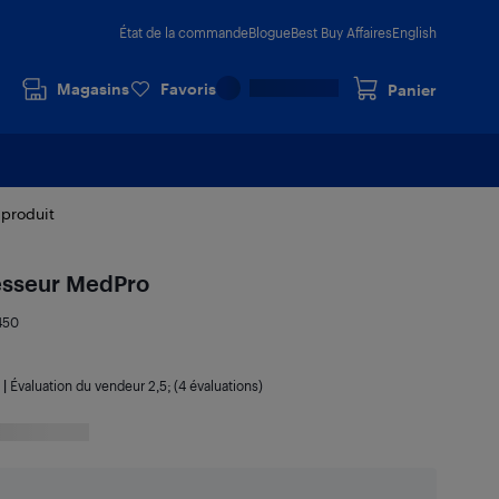
État de la commande
Blogue
Best Buy Affaires
English
Magasins
Favoris
Panier
 produit
esseur MedPro
450
|
Évaluation du vendeur
2,5
; (4 évaluations)