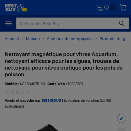
Passer
Passer
au
au
contenu
pied
principal
de
page
Accueil
Maison
Animaux de compagnie
Produits de ges
Nettoyant magnétique pour vitres Aquarium,
nettoyant efficace pour les algues, trousse de
nettoyage pour vitres pratique pour les pots de
poisson
Modèle :
KS260407B180
Code Web :
19838701
Vendu et expédié par
BISBISOUS
|
Évaluation du vendeur
2,7
; (63
évaluations)