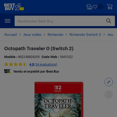
Passer
Passer
au
au
contenu
pied
principal
de
page
Accueil
Jeux vidéo
Nintendo
Nintendo Switch 2
Jeux 
Octopath Traveler 0 (Switch 2)
Modèle :
662248928319
Code Web :
19411322
4.5
(34 évaluations)
Vendu et expédié par Best Buy