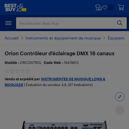
Passer
Passer
au
au
contenu
pied
principal
de
page
Accueil
Instruments et équipement de musique
Équipement
Orion Contrôleur d'éclairage DMX 16 canaux
Modèle :
ORCONTROL
Code Web :
16478613
Vendu et expédié par
INSTRUMENTES DE MUSIQUE LONG &
MCQUADE
|
Évaluation du vendeur
4,8
; (87 évaluations)