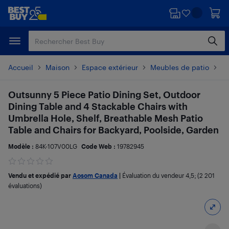
Passer
Passer
au
au
contenu
pied
principal
de
page
Accueil
Maison
Espace extérieur
Meubles de patio
En
Outsunny 5 Piece Patio Dining Set, Outdoor
Dining Table and 4 Stackable Chairs with
Umbrella Hole, Shelf, Breathable Mesh Patio
Table and Chairs for Backyard, Poolside, Garden
Modèle :
84K-107V00LG
Code Web :
19782945
Vendu et expédié par
Aosom Canada
|
Évaluation du vendeur
4,5
; (2 201
évaluations)