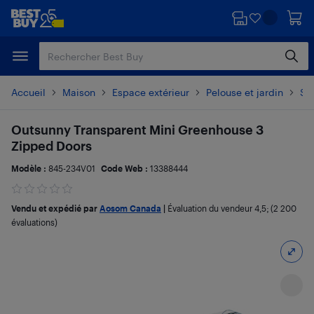
Passer
Passer
au
au
contenu
pied
principal
de
page
Accueil
Maison
Espace extérieur
Pelouse et jardin
Se
Outsunny Transparent Mini Greenhouse 3
Zipped Doors
Modèle :
845-234V01
Code Web :
13388444
Vendu et expédié par
Aosom Canada
|
Évaluation du vendeur
4,5
; (2 200
évaluations)