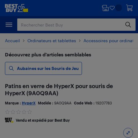
Passer
Passer
au
au
contenu
pied
principal
de
page
Accueil
Ordinateurs et tablettes
Accessoires pour ordinate
Découvrez plus d’articles semblables
Aubaines sur les Souris de Jeu
Patins en verre de HyperX pour souris de
HyperX (9A0Q9AA)
Marque :
HyperX
Modèle :
9A0Q9AA
Code Web :
19207783
Vendu et expédié par Best Buy