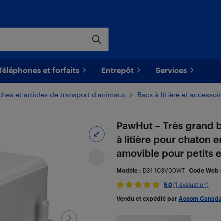
Téléphones et forfaits
Entrepôt
Services
ches et articles de transport d'animaux
Bacs à litière et accessoi
PawHut – Très grand ba
à litière pour chaton 
amovible pour petits e
Modèle :
D31-103V00WT
Code Web 
5.0
(1 évaluation)
Vendu et expédié par
Aosom Canad