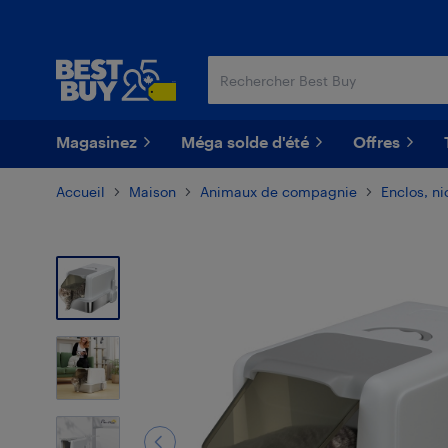
Passer
Passer
au
au
contenu
pied
principal
de
page
Magasinez
Méga solde d'été
Offres
Accueil
Maison
Animaux de compagnie
Enclos, ni