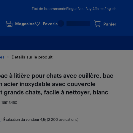
État de la commande
Blogue
Best Buy Affaires
English
Magasins
Favoris
Panier
res
Détails sur le produit
c à litière pour chats avec cuillère, bac
en acier inoxydable avec couvercle
t grands chats, facile à nettoyer, blanc
:
18913460
a
|
Évaluation du vendeur
4,5
; (2 200 évaluations)