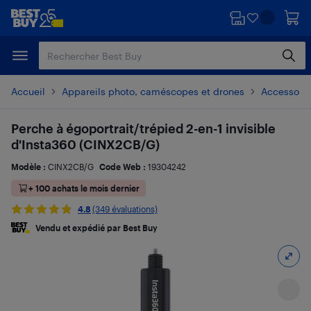
Passer
Passer
au
au
contenu
pied
principal
de
page
Accueil
Appareils photo, caméscopes et drones
Accessoire
Perche à égoportrait/trépied 2-en-1 invisible
d'Insta360 (CINX2CB/G)
Modèle :
CINX2CB/G
Code Web :
19304242
+ 100 achats le mois dernier
4.8
(349 évaluations)
Vendu et expédié par Best Buy