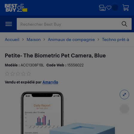
Passer
Passer
au
au
contenu
pied
principal
de
page
Accueil
Maison
Animaux de compagnie
Techno prêt-à-
Petite- The Biometric Pet Camera, Blue
Modèle :
ACC1308F1BL
Code Web :
15556022
Vendu et expédié par
Amaryllo