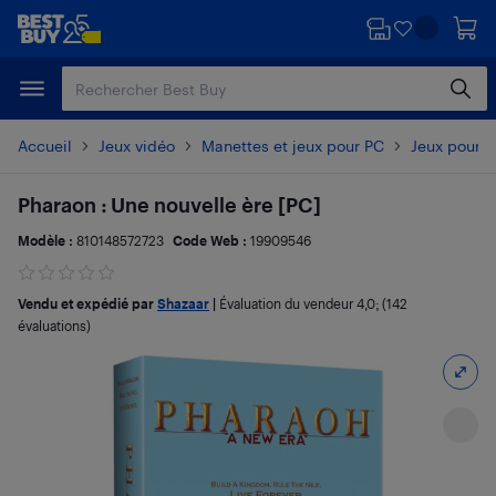
Passer
Passer
au
au
contenu
pied
principal
de
page
Accueil
Jeux vidéo
Manettes et jeux pour PC
Jeux pour 
Pharaon : Une nouvelle ère [PC]
Modèle :
810148572723
Code Web :
19909546
Vendu et expédié par
Shazaar
|
Évaluation du vendeur
4,0
; (142
évaluations)