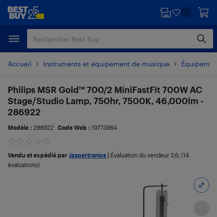
Passer
Passer
au
au
contenu
pied
principal
de
page
Accueil
Instruments et équipement de musique
Équipement
Philips MSR Gold™ 700/2 MiniFastFit 700W AC
Stage/Studio Lamp, 750hr, 7500K, 46,000lm -
286922
Modèle :
286922
Code Web :
19773864
Vendu et expédié par
Jaspertronics
|
Évaluation du vendeur
3,6
; (14
évaluations)