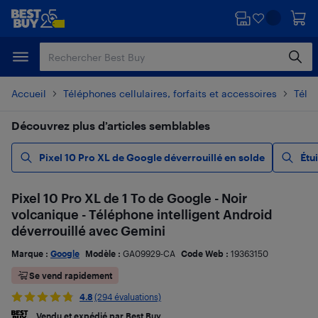
Passer
Passer
au
au
contenu
pied
principal
de
page
Accueil
Téléphones cellulaires, forfaits et accessoires
Télé
Découvrez plus d’articles semblables
Pixel 10 Pro XL de Google déverrouillé en solde
Étu
Pixel 10 Pro XL de 1 To de Google - Noir
volcanique - Téléphone intelligent Android
déverrouillé avec Gemini
Marque :
Google
Modèle :
GA09929-CA
Code Web :
19363150
Se vend rapidement
4.8
(294 évaluations)
Vendu et expédié par Best Buy