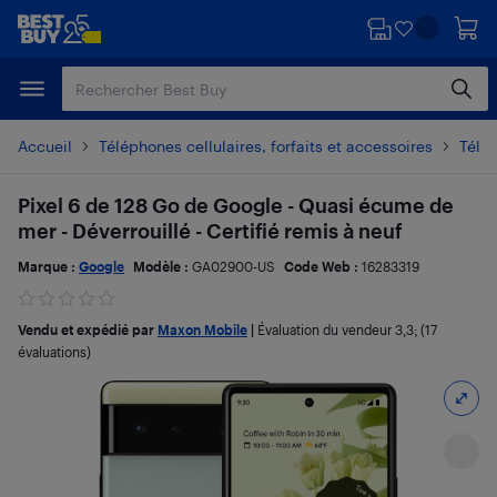
Passer
Passer
au
au
contenu
pied
principal
de
page
Accueil
Téléphones cellulaires, forfaits et accessoires
Télé
Pixel 6 de 128 Go de Google - Quasi écume de
mer - Déverrouillé - Certifié remis à neuf
Marque :
Google
Modèle :
GA02900-US
Code Web :
16283319
Vendu et expédié par
Maxon Mobile
|
Évaluation du vendeur
3,3
; (17
évaluations)