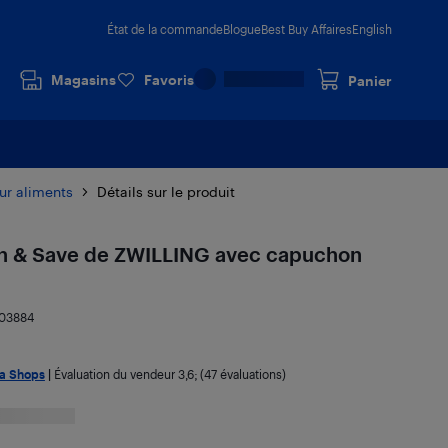
État de la commande
Blogue
Best Buy Affaires
English
Magasins
Favoris
Panier
ur aliments
Détails sur le produit
sh & Save de ZWILLING avec capuchon
703884
da Shops
|
Évaluation du vendeur
3,6
; (47 évaluations)