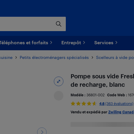
Téléphones et forfaits
Entrepôt
Services
cuisine
Petits électroménagers spécialisés
Scelleurs à vide po
Pompe sous vide Fre
de recharge, blanc
Modèle :
36801-002
Code Web :
16
4.6
(363 évaluations)
Vendu et expédié par
Zwilling Cana