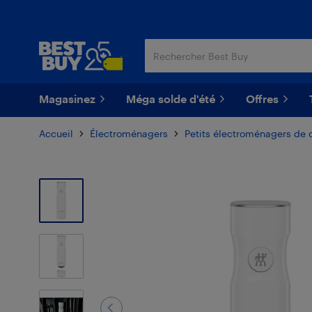
Passer
Passer
au
au
contenu
pied
principal
de
page
Magasinez
Méga solde d'été
Offres
Accueil
Électroménagers
Petits électroménagers de 