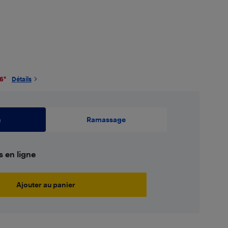
26
*
Détails
n
Ramassage
s en ligne
Ajouter au panier