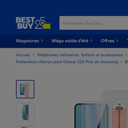
Passer
Passer
au
au
contenu
pied
principal
de
page
Magasinez
Méga solde d'été
Offres
Accueil
Téléphones cellulaires, forfaits et accessoires
Protecteurs d'écran pour Galaxy S25 Plus de Samsung
D