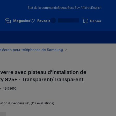
État de la commande
Blogue
Best Buy Affaires
English
Magasins
Favoris
Panier
 d'écran pour téléphones de Samsung
verre avec plateau d'installation de
y S25+ - Transparent/Transparent
 :
19178610
uation du vendeur
4,0
; (112 évaluations)