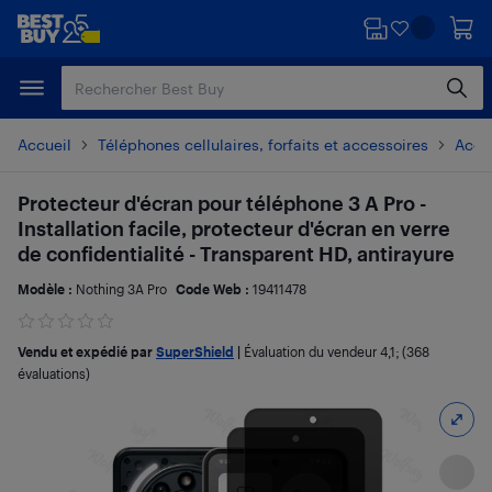
Passer
Passer
au
au
contenu
pied
principal
de
page
Accueil
Téléphones cellulaires, forfaits et accessoires
Acces
Protecteur d'écran pour téléphone 3 A Pro -
Installation facile, protecteur d'écran en verre
de confidentialité - Transparent HD, antirayure
Modèle :
Nothing 3A Pro
Code Web :
19411478
Vendu et expédié par
SuperShield
|
Évaluation du vendeur
4,1
; (368
évaluations)