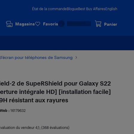
État de la commande
Blogue
Best Buy Affaires
English
Magasins
Favoris
Panier
 d'écran pour téléphones de Samsung
ield-2 de SupeRShield pour Galaxy S22
ure intégrale HD] [installation facile]
 9H résistant aux rayures
Web :
16179632
valuation du vendeur
4,1
; (368 évaluations)