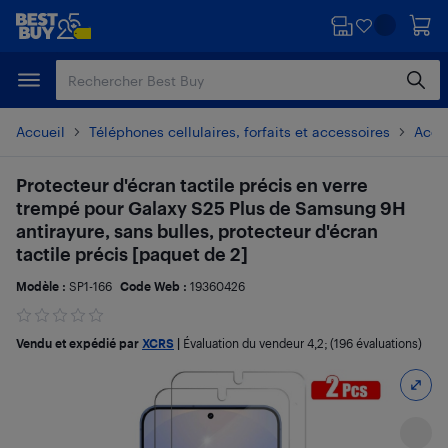
Passer
Passer
au
au
contenu
pied
principal
de
page
Accueil
Téléphones cellulaires, forfaits et accessoires
Acces
Protecteur d'écran tactile précis en verre
trempé pour Galaxy S25 Plus de Samsung 9H
antirayure, sans bulles, protecteur d'écran
tactile précis [paquet de 2]
Modèle :
SP1-166
Code Web :
19360426
Vendu et expédié par
XCRS
|
Évaluation du vendeur
4,2
; (196 évaluations)