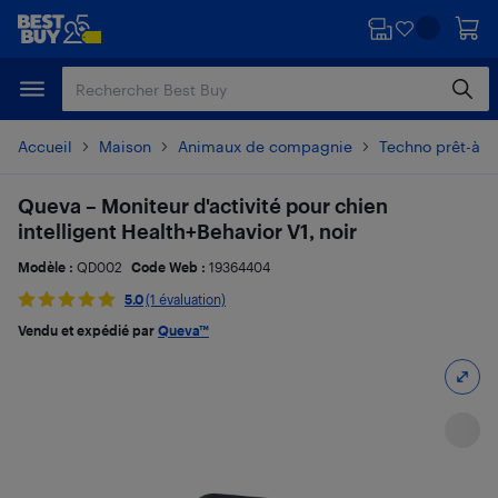
Passer
Passer
au
au
contenu
pied
principal
de
page
Accueil
Maison
Animaux de compagnie
Techno prêt-à-
Queva – Moniteur d'activité pour chien
intelligent Health+Behavior V1, noir
Modèle :
QD002
Code Web :
19364404
5.0
(1 évaluation)
Vendu et expédié par
Queva™