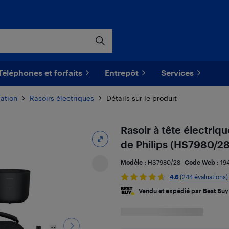
Téléphones et forfaits
Entrepôt
Services
lation
Rasoirs électriques
Détails sur le produit
Rasoir à tête électri
de Philips (HS7980/28
Modèle :
HS7980/28
Code Web :
19
4.6
(244 évaluations)
Vendu et expédié par Best Buy