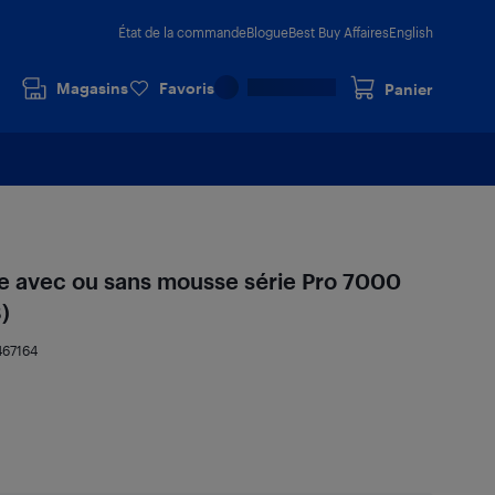
État de la commande
Blogue
Best Buy Affaires
English
Magasins
Favoris
Panier
que avec ou sans mousse série Pro 7000
)
467164