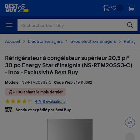
Passer
Passer
au
au
contenu
pied
principal
de
page
Accueil
Électroménagers
Gros électroménagers
Réfrigé
Réfrigérateur à congélateur supérieur 20,5 pi³
30 po Energy Star d'Insignia (NS-RTM20SS3-C)
- Inox - Exclusivité Best Buy
Modèle :
NS-RTM20SS3-C
Code Web :
19416682
+ 100 achats le mois dernier
4.4
(8 évaluations)
Vendu et expédié par Best Buy