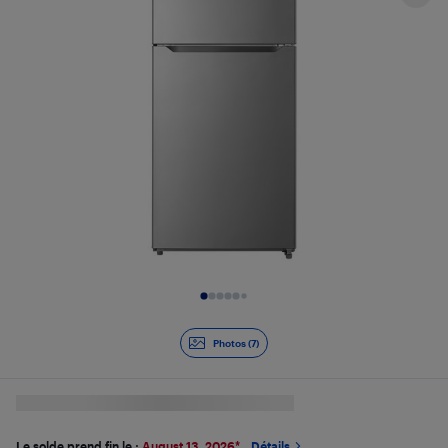
Diapositive 1 de 7
Photos (7)
Le solde prend fin le :
August 13, 2026
*
Détails