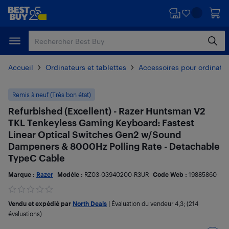
Passer
Passer
au
au
contenu
pied
principal
de
page
Accueil
Ordinateurs et tablettes
Accessoires pour ordinate
Remis à neuf (Très bon état)
Refurbished (Excellent) - Razer Huntsman V2
TKL Tenkeyless Gaming Keyboard: Fastest
Linear Optical Switches Gen2 w/Sound
Dampeners & 8000Hz Polling Rate - Detachable
TypeC Cable
Marque :
Razer
Modèle :
RZ03-03940200-R3UR
Code Web :
19885860
Vendu et expédié par
North Deals
|
Évaluation du vendeur
4,3
; (214
évaluations)