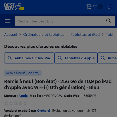
Passer
Passer
au
au
contenu
pied
principal
de
page
Accueil
Ordinateurs et tablettes
Tablettes et iPad
Tablet
Découvrez plus d’articles semblables
Aubaines sur les iPad
Tablettes d'Apple
Aubai
Remis à neuf (Bon état)
Remis à neuf (Bon état) - 256 Go de 10,9 po iPad
d'Apple avec Wi-Fi (10th génération) - Bleu
Marque :
Apple
Modèle :
MPQ93VC/A
Code Web :
16595497
Vendu et expédié par
Orchard
|
Évaluation du vendeur
4,3
; (175
évaluations)