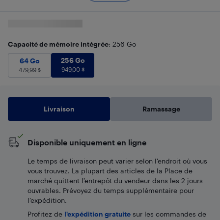
Capacité de mémoire intégrée
: 256 Go
256 Go
949,00
$
64 Go
479,99
256 Go
$
64 Go
949,00
$
479,99
$
Livraison
Ramassage
Disponible uniquement en ligne
Le temps de livraison peut varier selon l'endroit où vous
vous trouvez. La plupart des articles de la Place de
marché quittent l’entrepôt du vendeur dans les 2 jours
ouvrables. Prévoyez du temps supplémentaire pour
l’expédition.
Profitez de
l'expédition gratuite
sur les commandes de