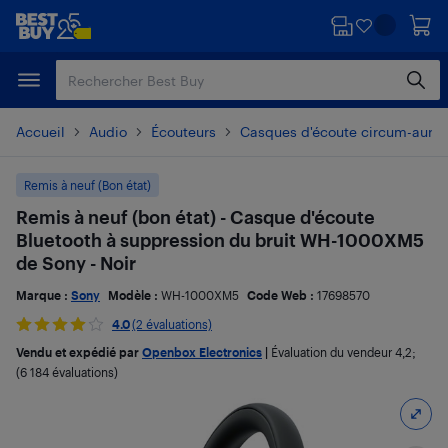
Passer
Passer
au
au
contenu
pied
principal
de
page
Accueil
Audio
Écouteurs
Casques d'écoute circum-auricu
Remis à neuf (Bon état)
Remis à neuf (bon état) - Casque d'écoute
Bluetooth à suppression du bruit WH-1000XM5
de Sony - Noir
Marque :
Sony
Modèle :
WH-1000XM5
Code Web :
17698570
4.0
(2 évaluations)
Vendu et expédié par
Openbox Electronics
|
Évaluation du vendeur
4,2
;
(6 184 évaluations)