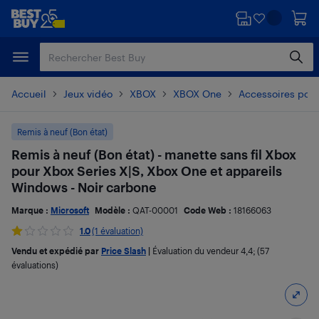
Passer
Passer
au
au
contenu
pied
principal
de
page
Accueil
Jeux vidéo
XBOX
XBOX One
Accessoires pou
Remis à neuf (Bon état)
Remis à neuf (Bon état) - manette sans fil Xbox
pour Xbox Series X|S, Xbox One et appareils
Windows - Noir carbone
Marque :
Microsoft
Modèle :
QAT-00001
Code Web :
18166063
1.0
(1 évaluation)
Vendu et expédié par
Price Slash
|
Évaluation du vendeur
4,4
; (57
évaluations)