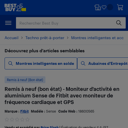
Passer
Passer
au
au
contenu
pied
principal
de
page
Accueil
Techno prêt-à-porter
Montres intelligentes et acces
Découvrez plus d’articles semblables
Montres intelligentes en solde
Aubaines d'Entrepôt
Remis à neuf (Bon état)
Remis à neuf (bon état) - Moniteur d'activité en
aluminium Sense de Fitbit avec moniteur de
fréquence cardiaque et GPS
Marque :
Fitbit
Modèle :
Sense
Code Web :
18600565
Vendu et expédié par
Price Slash
|
Évaluation du vendeur
4,4
; (57