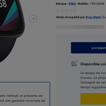
Marque :
Fitbit
Modèle :
FB512BKBK
Vendu et expédié par
Price Slash
|
Év
Livraiso
Disponible un
Le temps de livr
trouvez. La plup
l’entrepôt du ve
temps supplémen
ment nettoyé, et présente de
end une garantie minimale de