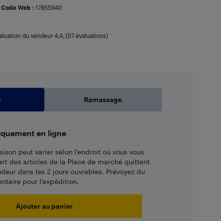
Code Web :
17855940
aluation du vendeur
4,4
; (57 évaluations)
n
Ramassage
iquement en ligne
aison peut varier selon l'endroit où vous vous
art des articles de la Place de marché quittent
ndeur dans les 2 jours ouvrables. Prévoyez du
taire pour l’expédition.
Ajouter au panier