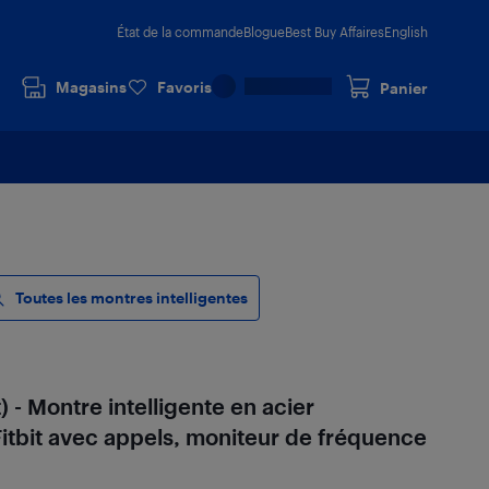
État de la commande
Blogue
Best Buy Affaires
English
Magasins
Favoris
Panier
Toutes les montres intelligentes
) - Montre intelligente en acier
itbit avec appels, moniteur de fréquence