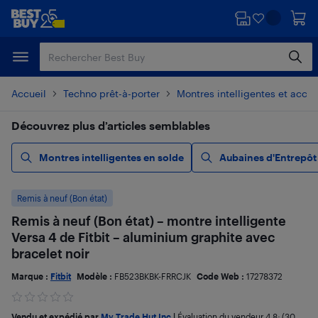
Passer
Passer
au
au
contenu
pied
principal
de
page
Accueil
Techno prêt-à-porter
Montres intelligentes et acces
Découvrez plus d’articles semblables
Montres intelligentes en solde
Aubaines d'Entrepôt
Remis à neuf (Bon état)
Remis à neuf (Bon état) – montre intelligente
Versa 4 de Fitbit – aluminium graphite avec
bracelet noir
Marque :
Fitbit
Modèle :
FB523BKBK-FRRCJK
Code Web :
17278372
Vendu et expédié par
My Trade Hut Inc
|
Évaluation du vendeur
4,8
; (30