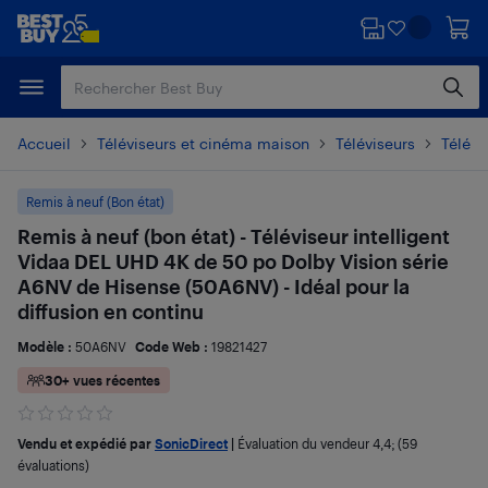
Passer
Passer
au
au
contenu
pied
principal
de
page
Accueil
Téléviseurs et cinéma maison
Téléviseurs
Télévi
Remis à neuf (Bon état)
Remis à neuf (bon état) - Téléviseur intelligent
Vidaa DEL UHD 4K de 50 po Dolby Vision série
A6NV de Hisense (50A6NV) - Idéal pour la
diffusion en continu
Modèle :
50A6NV
Code Web :
19821427
30+ vues récentes
Vendu et expédié par
SonicDirect
|
Évaluation du vendeur
4,4
; (59
évaluations)