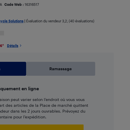
A
Code Web :
16316517
cycle Solutions
|
Évaluation du vendeur
3,2
; (40 évaluations)
26
*
Détails
n
Ramassage
iquement en ligne
aison peut varier selon l'endroit où vous vous
art des articles de la Place de marché quittent
ndeur dans les 2 jours ouvrables. Prévoyez du
taire pour l’expédition.