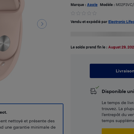
Marque :
Apple
Modèle :
M02P3VC/
Vendu et expédié par
Electronic Life
Le solde prend fin le :
August 29, 20
Livraiso
Disponible un
Le temps de livr
trouvez. La plup
ect.
l’entrepôt du ve
temps supplémen
ment nettoyé et présente des
end une garantie minimale de