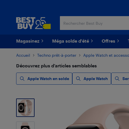
Passer
Passer
au
au
contenu
pied
principal
de
page
Magasinez
Méga solde d'été
Offres
Accueil
Techno prêt-à-porter
Apple Watch et accesso
Découvrez plus d’articles semblables
Apple Watch en solde
Apple Watch
Ser