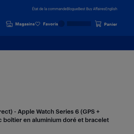
État de la commande
Blogue
Best Buy Affaires
English
Magasins
Favoris
Panier
rect) - Apple Watch Series 6 (GPS +
 boîtier en aluminium doré et bracelet