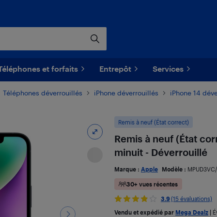
Téléphones et forfaits
Entrepôt
Services
Téléphones déverrouillés
iPhone déverrouillés
iPhone 14 déve
Remis à neuf (État correct)
Remis à neuf (État cor
minuit - Déverrouillé
Marque :
Apple
Modèle :
MPUD3VC
30+ vues récentes
3.9
(15 évaluations)
Vendu et expédié par
Mega Dealz
|
É