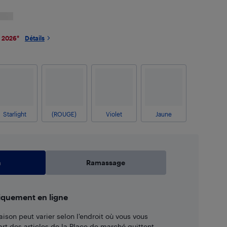
 2026
*
Détails
Starlight
(ROUGE)
Violet
Jaune
n
Ramassage
iquement en ligne
aison peut varier selon l'endroit où vous vous
art des articles de la Place de marché quittent