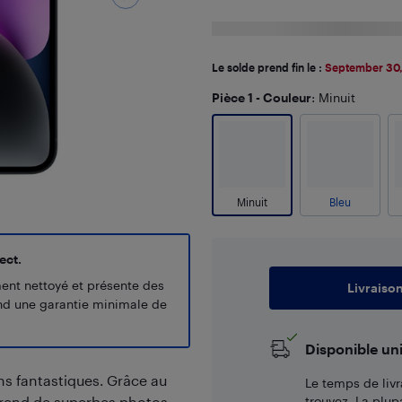
Le solde prend fin le :
September 30,
Pièce 1 - Couleur
: Minuit
Minuit
Bleu
ect.
ment nettoyé et présente des
Livraiso
end une garantie minimale de
Disponible un
ns fantastiques. Grâce au
Le temps de livr
prend de superbes photos
trouvez. La plup