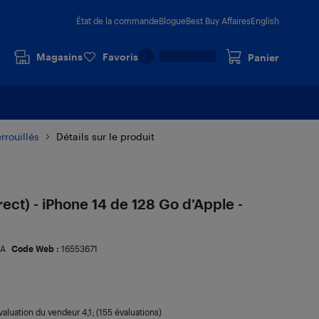
État de la commande
Blogue
Best Buy Affaires
English
Magasins
Favoris
Panier
rrouillés
Détails sur le produit
rect) - iPhone 14 de 128 Go d’Apple -
/A
Code Web :
16553671
valuation du vendeur
4,1
; (155 évaluations)