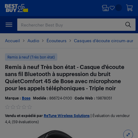
Passer
Passer
au
au
contenu
pied
principal
de
page
Accueil
Audio
Écouteurs
Casques d'écoute circum-auricu
Remis à neuf (Très bon état)
Remis à neuf Très bon état - Casque d'écoute
sans fil Bluetooth à suppression du bruit
QuietComfort 45 de Bose avec microphone
pour les appels téléphoniques - Triple noir
Marque :
Bose
Modèle :
866724-0100
Code Web :
19878051
Vendu et expédié par
ReTune Wireless Solutions
|
Évaluation du vendeur
4,4
; (59 évaluations)