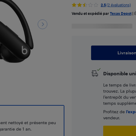
2.5
(2 évaluations)
Vendu et expédié par
Texas Depot
|
É
Livraiso
Disponible un
Le temps de livr
trouvez. La plup
l’entrepôt du ve
temps supplémen
Profitez de
l'exp
vendeur.
ment nettoyé et présente peu
arantie de 1 an.