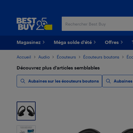
Passer
Passer
au
au
contenu
pied
principal
de
page
Magasinez
Méga solde d'été
Offres
Accueil
Audio
Écouteurs
Écouteurs boutons
Éco
Découvrez plus d’articles semblables
Aubaines sur les écouteurs boutons
Aubaines 