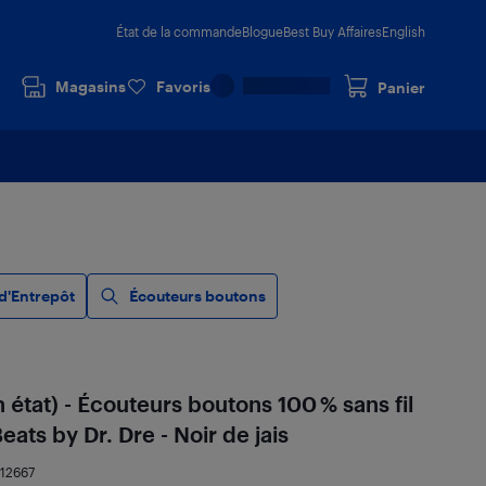
État de la commande
Blogue
Best Buy Affaires
English
Magasins
Favoris
Panier
d'Entrepôt
Écouteurs boutons
 état) - Écouteurs boutons 100 % sans fil
ats by Dr. Dre - Noir de jais
312667