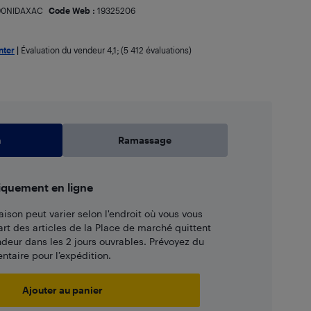
90NIDAXAC
Code Web :
19325206
nter
|
Évaluation du vendeur
4,1
; (5 412 évaluations)
n
Ramassage
iquement en ligne
aison peut varier selon l'endroit où vous vous
art des articles de la Place de marché quittent
ndeur dans les 2 jours ouvrables. Prévoyez du
taire pour l’expédition.
Ajouter au panier