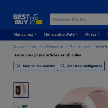
Passer
Passer
au
au
contenu
pied
principal
de
page
Magasinez
Méga solde d'été
Offres
Accueil
Techno prêt-à-porter
Moniteurs de mise en f
Découvrez plus d’articles semblables
Moniteurs d'activité
Montres intelligentes