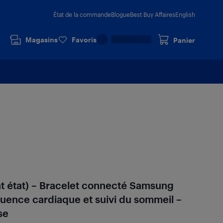
État de la commande
Blogue
Best Buy Affaires
English
Magasins
Favoris
Panier
nt état) – Bracelet connecté Samsung
uence cardiaque et suivi du sommeil –
se