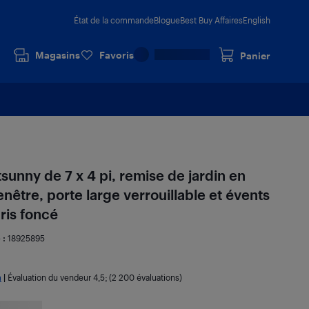
État de la commande
Blogue
Best Buy Affaires
English
Magasins
Favoris
Panier
unny de 7 x 4 pi, remise de jardin en
enêtre, porte large verrouillable et évents
gris foncé
 :
18925895
a
|
Évaluation du vendeur
4,5
; (2 200 évaluations)