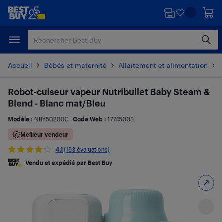
Passer
Passer
au
au
contenu
pied
principal
de
page
Accueil
Bébés et maternité
Allaitement et alimentation
Robot-cuiseur vapeur Nutribullet Baby Steam &
Blend - Blanc mat/Bleu
Modèle :
NBY50200C
Code Web :
17745003
Meilleur vendeur
4.1
(153 évaluations)
Vendu et expédié par Best Buy