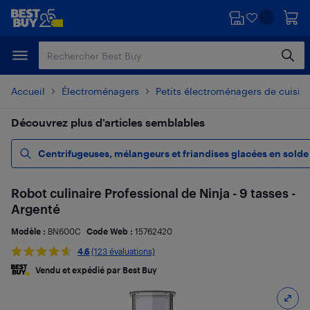
Passer
Passer
au
au
contenu
pied
principal
de
page
Accueil
Électroménagers
Petits électroménagers de cuisin
Découvrez plus d’articles semblables
Centrifugeuses, mélangeurs et friandises glacées en solde
Robot culinaire Professional de Ninja - 9 tasses -
Argenté
Modèle :
BN600C
Code Web :
15762420
4.6
(123 évaluations)
Vendu et expédié par Best Buy