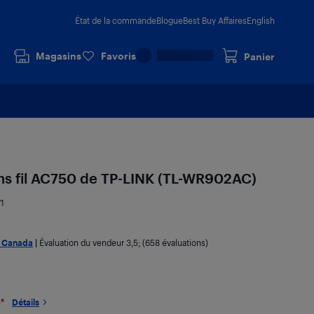
État de la commande
Blogue
Best Buy Affaires
English
Magasins
Favoris
Panier
ns fil AC750 de TP-LINK (TL-WR902AC)
1
t Canada
|
Évaluation du vendeur
3,5
; (658 évaluations)
6
*
Détails