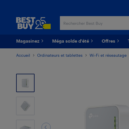
Passer
Passer
au
au
contenu
pied
principal
de
page
Magasinez
Méga solde d'été
Offres
Accueil
Ordinateurs et tablettes
Wi-Fi et réseautage