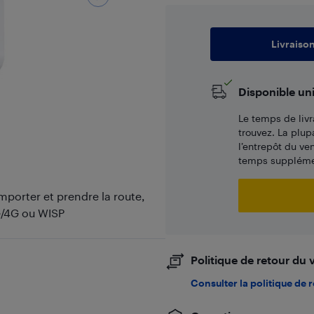
Livraiso
Disponible un
Le temps de livr
trouvez. La plup
l’entrepôt du ve
temps supplémen
porter et prendre la route,
G/4G ou WISP
Politique de retour du
Consulter la politique de 