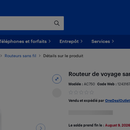
Téléphones et forfaits
Entrepôt
Services
Routeurs sans fil
Détails sur le produit
Routeur de voyage sa
Modèle :
AC750
Code Web :
1243167
Vendu et expédié par
OneDealOutle
Le solde prend fin le :
August 9, 202