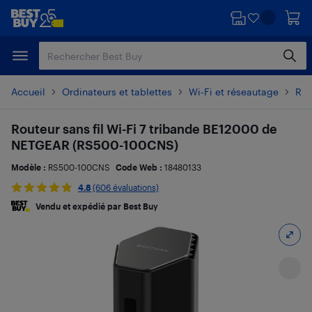
Passer
Passer
au
au
contenu
pied
principal
de
page
Accueil
Ordinateurs et tablettes
Wi-Fi et réseautage
Rou
Routeur sans fil Wi-Fi 7 tribande BE12000 de
NETGEAR (RS500-100CNS)
Modèle :
RS500-100CNS
Code Web :
18480133
4.8
(606 évaluations)
Vendu et expédié par Best Buy