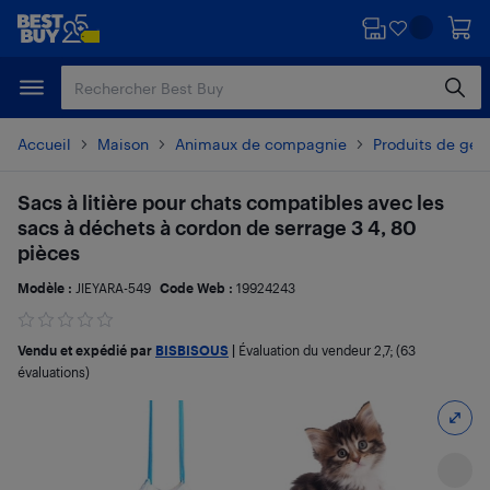
Passer
Passer
au
au
contenu
pied
principal
de
page
Accueil
Maison
Animaux de compagnie
Produits de ges
Sacs à litière pour chats compatibles avec les
sacs à déchets à cordon de serrage 3 4, 80
pièces
Modèle :
JIEYARA-549
Code Web :
19924243
Vendu et expédié par
BISBISOUS
|
Évaluation du vendeur
2,7
; (63
évaluations)