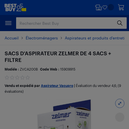
Passer
Passer
au
au
contenu
pied
principal
de
page
Accueil
Électroménagers
Aspirateurs et produits d'entretie
SACS D'ASPIRATEUR ZELMER DE 4 SACS +
FILTRE
Modèle :
ZVCA200B
Code Web :
15909915
Vendu et expédié par
Aspirateur Vacupro
|
Évaluation du vendeur
4,6
; (9
évaluations)