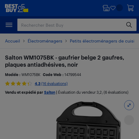
Passer
Passer
au
au
contenu
pied
principal
de
page
Accueil
Électroménagers
Petits électroménagers de cuisin
Salton WM1075BK - gaufrier belge 2 gaufres,
plaques antiadhésives, noir
Modèle :
WM1075BK
Code Web :
14799544
4.3
(16 évaluations)
Vendu et expédié par
Salton
|
Évaluation du vendeur
3,2
; (6 évaluations)